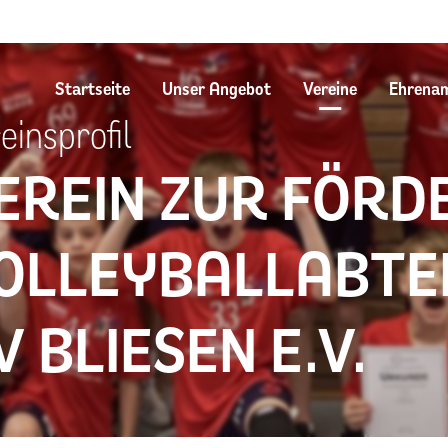
Startseite
Unser Angebot
Vereine
Ehrena
einsprofil
EREIN ZUR FÖRD
OLLEYBALLABTE
V BLIESEN E.V.