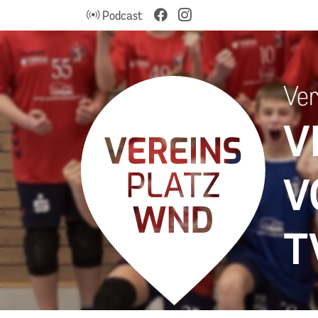
Podcast
Ver
V
V
T