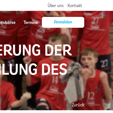
Über uns
Kontakt
Anmelden
mtsbörse
Termine
ERUNG DER
ILUNG DES
Zurück