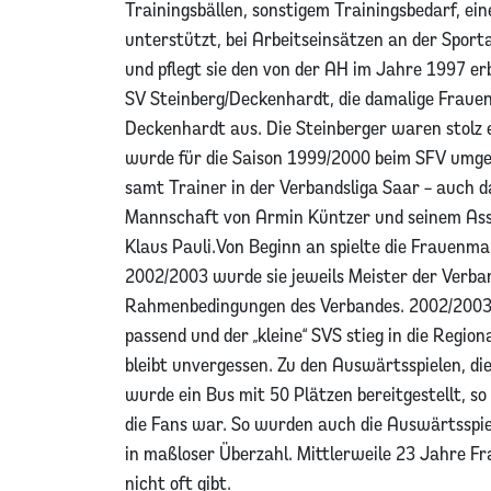
Trainingsbällen, sonstigem Trainingsbedarf, e
unterstützt, bei Arbeitseinsätzen an der Sport
und pflegt sie den von der AH im Jahre 1997 e
SV Steinberg/Deckenhardt, die damalige Frau
Deckenhardt aus. Die Steinberger waren stolz
wurde für die Saison 1999/2000 beim SFV umg
samt Trainer in der Verbandsliga Saar – auch d
Mannschaft von Armin Küntzer und seinem Assi
Klaus Pauli.Von Beginn an spielte die Frauenm
2002/2003 wurde sie jeweils Meister der Verban
Rahmenbedingungen des Verbandes. 2002/2003 
passend und der „kleine“ SVS stieg in die Regi
bleibt unvergessen. Zu den Auswärtsspielen, di
wurde ein Bus mit 50 Plätzen bereitgestellt, s
die Fans war. So wurden auch die Auswärtsspiel
in maßloser Überzahl. Mittlerweile 23 Jahre Fra
nicht oft gibt.