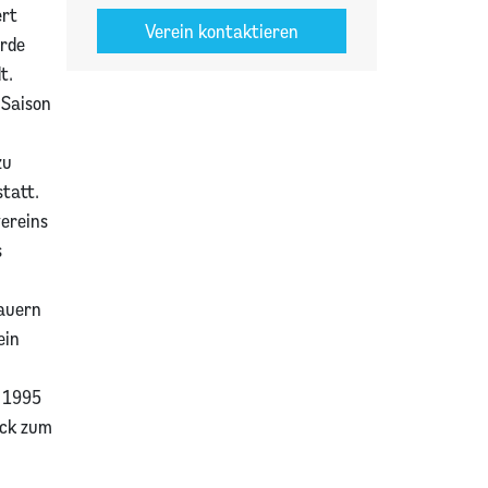
ert
Verein kontaktieren
urde
t.
 Saison
zu
statt.
vereins
s
hauern
ein
. 1995
ack zum