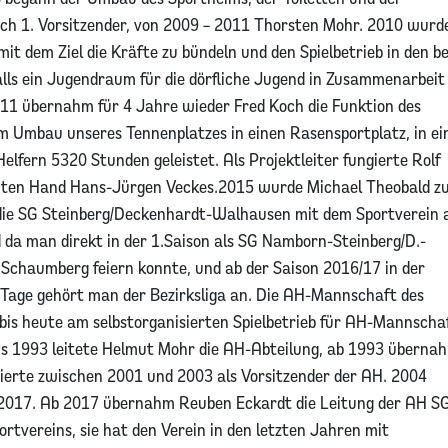
ch 1. Vorsitzender, von 2009 – 2011 Thorsten Mohr. 2010 wurde
t dem Ziel die Kräfte zu bündeln und den Spielbetrieb in den b
lls ein Jugendraum für die dörfliche Jugend in Zusammenarbeit
11 übernahm für 4 Jahre wieder Fred Koch die Funktion des
m Umbau unseres Tennenplatzes in einen Rasensportplatz, in ei
elfern 5320 Stunden geleistet. Als Projektleiter fungierte Rolf
chten Hand Hans-Jürgen Veckes.2015 wurde Michael Theobald z
die SG Steinberg/Deckenhardt-Walhausen mit dem Sportverein 
da man direkt in der 1.Saison als SG Namborn-Steinberg/D.-
 Schaumberg feiern konnte, und ab der Saison 2016/17 in der
n Tage gehört man der Bezirksliga an. Die AH-Mannschaft des
bis heute am selbstorganisierten Spielbetrieb für AH-Mannscha
 Bis 1993 leitete Helmut Mohr die AH-Abteilung, ab 1993 überna
ierte zwischen 2001 und 2003 als Vorsitzender der AH. 2004
2017. Ab 2017 übernahm Reuben Eckardt die Leitung der AH S
ortvereins, sie hat den Verein in den letzten Jahren mit