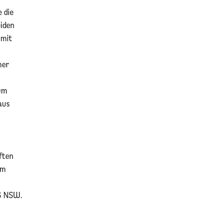
 die
eiden
 mit
ner
um
aus
ften
hm
G NSW.