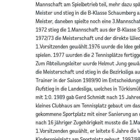
Mannschaft am Spielbetrieb teil, mehr dazu sp
Meister und stieg in die B-Klasse Schaumberg a
Meister, daneben spielte noch eine 3.Mannsch
1972 stieg die 1.Mannschaft aus der B-Klasse 
1972/73 die Meisterschaft und der direkte Wi
1.Vorsitzenden gewählt.1976 wurde die Idee geb
spielen. 1977 wurden die 2 Tennisplätze fertig
Zum Abteilungsleiter wurde Helmut Jung gewähl
die Meisterschaft und stieg in die Bezirksliga a
Trainer in der Saison 1989/90 im Entscheidungs
Aufstieg in die Landesliga, welches in Türkis
mit 1:0. 1989 gab Gerd Schmidt nach 15 Jahren
kleines Clubhaus am Tennisplatz gebaut um das 
gekommene Sportplatz mit einer Sanierung an d
nach 16 jähriger Zugehörigkeit musste die 1.M
1.Vorsitzenden gewählt, er leitete 6 Jahre die
Kinderspielplatz am Sportplatz gebaut. 1997/9