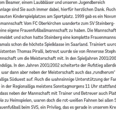
inem Beamer, einem Laubbläser und unseren Jugendbereich
anlage sind Sie auch immer dabei, hierfür herzlichen Dank. Auch
rbauten Kinderspielplatzes am Sportplatz. 1999 gab es ein Novu
enmannschaft Vom FC Oberkirchen wanderte zum SV Steinberg-
 eine eigene Frauenfußballmannschaft zu haben. Die Mannschaf
emeldet und schon hatte Steinberg eine komplette Frauenmann
amals schon die höchste Spielklasse im Saarland. Trainiert wurd
stenten Thomas Piralli, betreut wurde sie von Annerose Step
annschaft um die Meisterschaft mit. In den Spieljahren 2001/20
dsliga. In den Jahren 2001/2002 scheiterte der Aufstieg allerdi
war dann aber neben der Meisterschaft auch das „rundherum“
onalliga Südwest auf. Auch die wahnsinnige Unterstützung der Fa
e in der Regionalliga meistens Sonntagmorgens 11 Uhr stattfan
o dass neben der Mannschaft mit Trainer und Betreuer auch Plat
e zu Heimspielen, waren doch die rot-weißen Fahnen bei allen 
uenfußball beim SVS, ein Privileg, das es gerade in unserem Kre