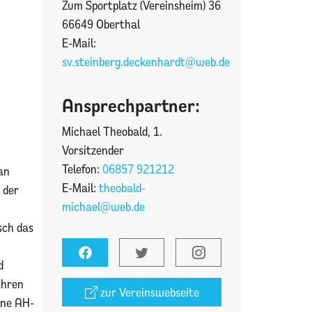
Zum Sportplatz (Vereinsheim) 36
66649 Oberthal
E-Mail:
sv.steinberg.deckenhardt@web.de
Ansprechpartner:
Michael Theobald, 1.
Vorsitzender
Telefon:
06857 921212
an
E-Mail:
theobald-
 der
michael@web.de
sch das
d
ahren
zur Vereinswebseite
ine AH-