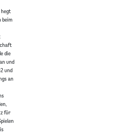
 hegt
m beim
t
schaft
e die
han und
02 und
ngs an
ns
den,
z für
Spielen
is