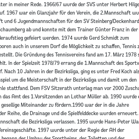
äter in meiner Rede. 1966/67 wurde der SVS unter Herbert Hilg
uf. 1967 war ein Glanzjahr für den Verein, die 2.Mannschaft w
aft und 6 Jugendmannschaften für den SV Steinberg/Deckenhard
Schaumberg ab und konnte mit dem Trainer Günter Franz in der
ederaufstieg gefeiert werden. 1974 wurde Gerd Schmidt zum
oren auch in unserem Dorf die Möglichkeit zu schaffen, Tennis 
gestellt. Die Gründung des Tennisvereins fand am 17. März 1978 
t. In der Spielzeit 1978/79 errang die 1.Mannschaft des Sport
uf. Nach 10 Jahren in der Bezirksliga, ging es unter Fred Koch al
spiel um die Meisterschaft in der Bezirksliga und damit um den
mühle stattfand. Dem FSV Sitzerath unterlag man vor 2000 Zusc
 das Amt des 1.Vorsitzenden an Lothar Müller ab. 1990 wurde 
gesellige Miteinander zu fördern.1990 war der in die Jahre
er Reihe, die Drainage und die Spielfelddecke wurden erneuert
annschaft die Bezirksliga verlassen. 1995 wurde Hans-Peter W
 Vereinsgeschäfte. 1997 wurde unter der Regie der AH der
8 begann der Umbau des Sportheims, der Toiletten und der