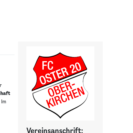
r
chaft
 Im
Vereinsanschrift: