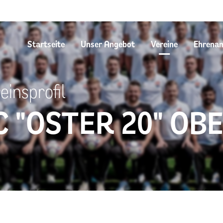
Startseite
Unser Angebot
Vereine
Ehrena
einsprofil
C "OSTER 20" OB