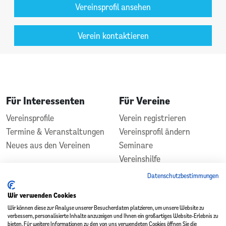
Vereinsprofil ansehen
Verein kontaktieren
Für Interessenten
Für Vereine
Vereinsprofile
Verein registrieren
Termine & Veranstaltungen
Vereinsprofil ändern
Neues aus den Vereinen
Seminare
Vereinshilfe
Kontakt
Datenschutzbestimmungen
In Zusammenarbeit
Gefördert durch
Wir verwenden Cookies
Wir können diese zur Analyse unserer Besucherdaten platzieren, um unsere Website zu
verbessern, personalisierte Inhalte anzuzeigen und Ihnen ein großartiges Website-Erlebnis zu
bieten. Für weitere Informationen zu den von uns verwendeten Cookies öffnen Sie die