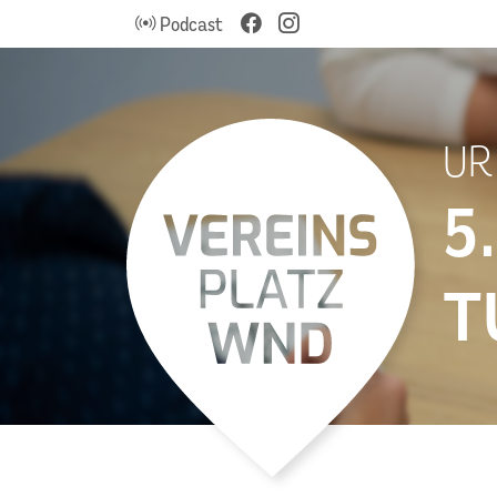
Podcast
UR 
5
T