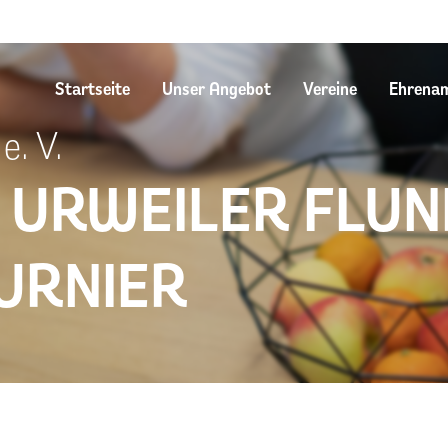
Startseite
Unser Angebot
Vereine
Ehrena
e. V.
. URWEILER FLU
URNIER