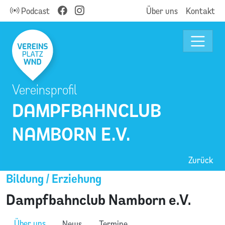
Podcast
Über uns
Kontakt
Vereinsprofil
DAMPFBAHNCLUB
NAMBORN E.V.
Zurück
Bildung / Erziehung
Dampfbahnclub Namborn e.V.
Über uns
News
Termine