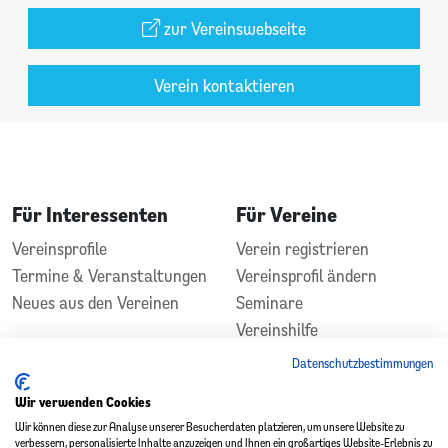
zur Vereinswebseite
Verein kontaktieren
Für Interessenten
Für Vereine
Vereinsprofile
Verein registrieren
Termine & Veranstaltungen
Vereinsprofil ändern
Neues aus den Vereinen
Seminare
Vereinshilfe
Kontakt
Datenschutzbestimmungen
In Zusammenarbeit
Gefördert durch
Wir verwenden Cookies
Wir können diese zur Analyse unserer Besucherdaten platzieren, um unsere Website zu
verbessern, personalisierte Inhalte anzuzeigen und Ihnen ein großartiges Website-Erlebnis zu