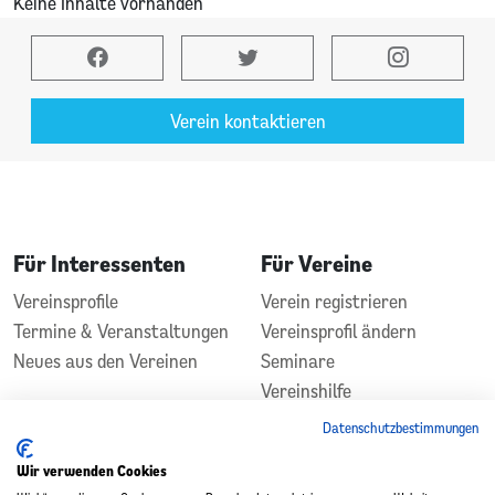
Keine Inhalte vorhanden
Verein kontaktieren
Für Interessenten
Für Vereine
Vereinsprofile
Verein registrieren
Termine & Veranstaltungen
Vereinsprofil ändern
Neues aus den Vereinen
Seminare
Vereinshilfe
Kontakt
Datenschutzbestimmungen
In Zusammenarbeit
Gefördert durch
Wir verwenden Cookies