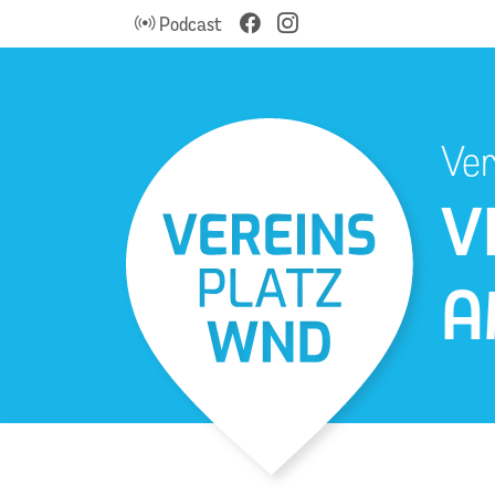
Podcast
Ver
V
A