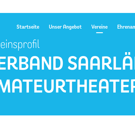
Startseite
Unser Angebot
Vereine
Ehrena
einsprofil
ERBAND SAARLÄ
MATEURTHEATER 