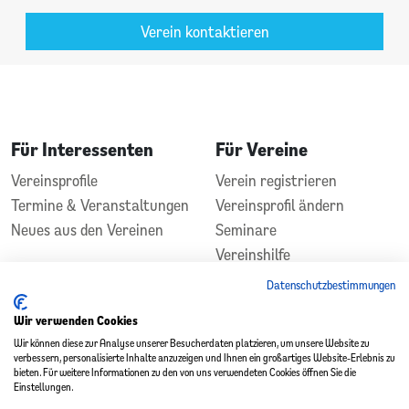
Verein kontaktieren
Für Interessenten
Für Vereine
Vereinsprofile
Verein registrieren
Termine & Veranstaltungen
Vereinsprofil ändern
Neues aus den Vereinen
Seminare
Vereinshilfe
Kontakt
Datenschutzbestimmungen
In Zusammenarbeit
Gefördert durch
Wir verwenden Cookies
Wir können diese zur Analyse unserer Besucherdaten platzieren, um unsere Website zu
verbessern, personalisierte Inhalte anzuzeigen und Ihnen ein großartiges Website-Erlebnis zu
bieten. Für weitere Informationen zu den von uns verwendeten Cookies öffnen Sie die
Einstellungen.