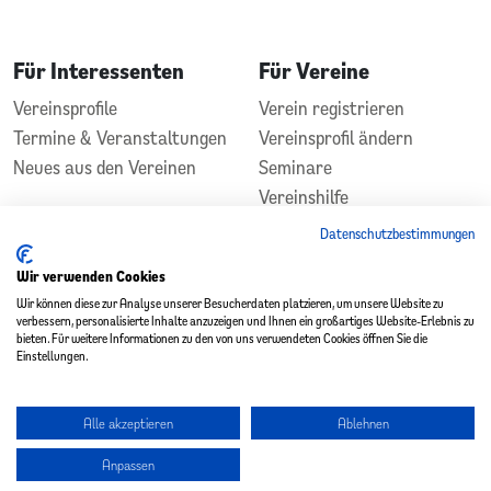
Für Interessenten
Für Vereine
Vereinsprofile
Verein registrieren
Termine & Veranstaltungen
Vereinsprofil ändern
Neues aus den Vereinen
Seminare
Vereinshilfe
Kontakt
Datenschutzbestimmungen
In Zusammenarbeit
Gefördert durch
Wir verwenden Cookies
Wir können diese zur Analyse unserer Besucherdaten platzieren, um unsere Website zu
verbessern, personalisierte Inhalte anzuzeigen und Ihnen ein großartiges Website-Erlebnis zu
bieten. Für weitere Informationen zu den von uns verwendeten Cookies öffnen Sie die
Einstellungen.
Alle akzeptieren
Ablehnen
Copyright 2026 - Vereinsplatz St. Wendel
Anpassen
Datenschutz
|
Impressum