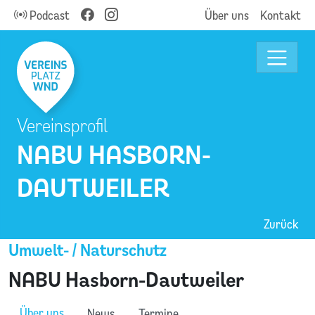
Podcast
Über uns
Kontakt
Vereinsprofil
NABU HASBORN-
DAUTWEILER
Zurück
Umwelt- / Naturschutz
NABU Hasborn-Dautweiler
Über uns
News
Termine