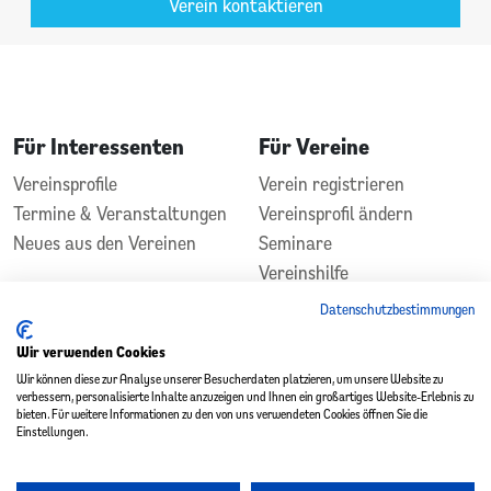
Verein kontaktieren
Für Interessenten
Für Vereine
Vereinsprofile
Verein registrieren
Termine & Veranstaltungen
Vereinsprofil ändern
Neues aus den Vereinen
Seminare
Vereinshilfe
Kontakt
Datenschutzbestimmungen
In Zusammenarbeit
Gefördert durch
Wir verwenden Cookies
Wir können diese zur Analyse unserer Besucherdaten platzieren, um unsere Website zu
verbessern, personalisierte Inhalte anzuzeigen und Ihnen ein großartiges Website-Erlebnis zu
bieten. Für weitere Informationen zu den von uns verwendeten Cookies öffnen Sie die
Einstellungen.