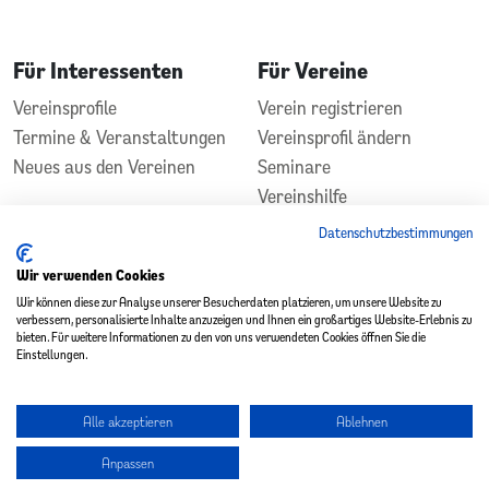
Für Interessenten
Für Vereine
Vereinsprofile
Verein registrieren
Termine & Veranstaltungen
Vereinsprofil ändern
Neues aus den Vereinen
Seminare
Vereinshilfe
Kontakt
Datenschutzbestimmungen
In Zusammenarbeit
Gefördert durch
Wir verwenden Cookies
Wir können diese zur Analyse unserer Besucherdaten platzieren, um unsere Website zu
verbessern, personalisierte Inhalte anzuzeigen und Ihnen ein großartiges Website-Erlebnis zu
bieten. Für weitere Informationen zu den von uns verwendeten Cookies öffnen Sie die
Einstellungen.
Alle akzeptieren
Ablehnen
Copyright 2026 - Vereinsplatz St. Wendel
Anpassen
Datenschutz
|
Impressum