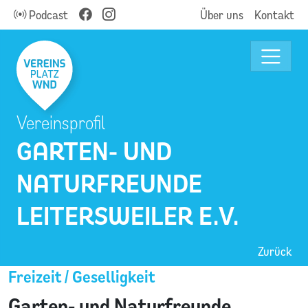
Podcast
Über uns
Kontakt
Vereinsprofil
GARTEN- UND
NATURFREUNDE
LEITERSWEILER E.V.
Zurück
Freizeit / Geselligkeit
Garten- und Naturfreunde