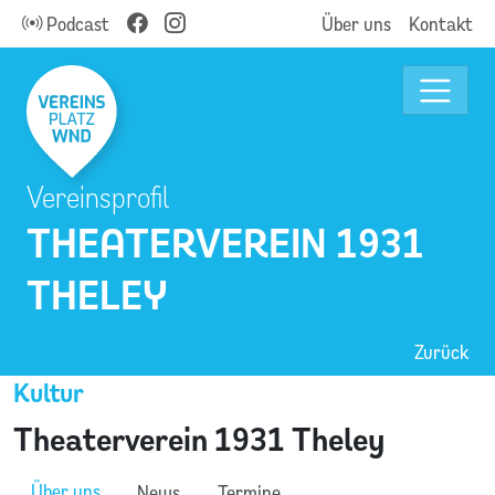
Podcast
Über uns
Kontakt
Vereinsprofil
THEATERVEREIN 1931
THELEY
Zurück
Kultur
Theaterverein 1931 Theley
Über uns
News
Termine