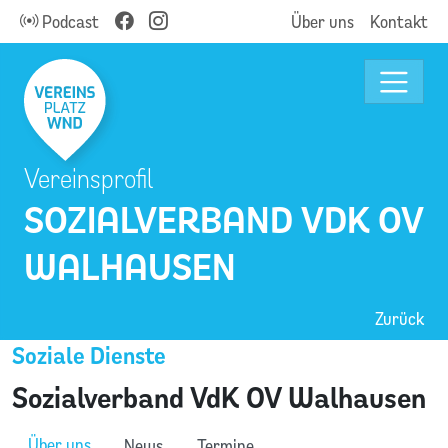
Podcast
Über uns
Kontakt
Vereinsprofil
SOZIALVERBAND VDK OV
WALHAUSEN
Zurück
Soziale Dienste
Sozialverband VdK OV Walhausen
Über uns
News
Termine