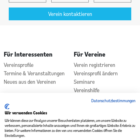
Verein kontaktieren
Für Interessenten
Für Vereine
Vereinsprofile
Verein registrieren
Termine & Veranstaltungen
Vereinsprofil ändern
Neues aus den Vereinen
Seminare
Vereinshilfe
Kontakt
Datenschutzbestimmungen
In Zusammenarbeit
Gefördert durch
Wir verwenden Cookies
Wir können diese zur Analyse unserer Besucherdaten platzieren, um unsere Website zu
verbessern, personalisierte Inhalte anzuzeigen und Ihnen ein großartiges Website-Erlebnis zu
bieten. Für weitere Informationen zu den von uns verwendeten Cookies öffnen Sie die
Einstellungen.