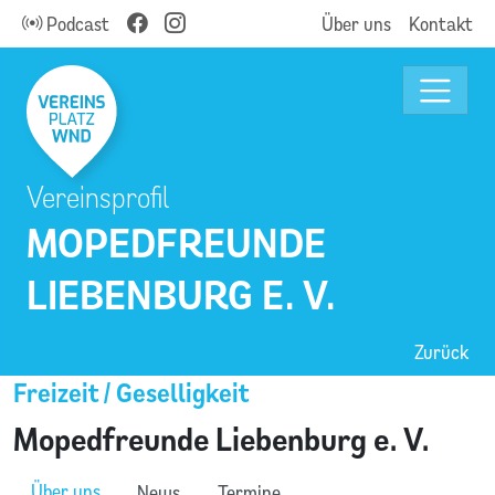
Podcast
Über uns
Kontakt
Vereinsprofil
MOPEDFREUNDE
LIEBENBURG E. V.
Zurück
Freizeit / Geselligkeit
Mopedfreunde Liebenburg e. V.
Über uns
News
Termine