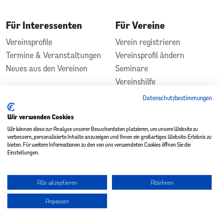
Für Interessenten
Für Vereine
Vereinsprofile
Verein registrieren
Termine & Veranstaltungen
Vereinsprofil ändern
Neues aus den Vereinen
Seminare
Vereinshilfe
Kontakt
Datenschutzbestimmungen
In Zusammenarbeit
Gefördert durch
Wir verwenden Cookies
Wir können diese zur Analyse unserer Besucherdaten platzieren, um unsere Website zu
verbessern, personalisierte Inhalte anzuzeigen und Ihnen ein großartiges Website-Erlebnis zu
bieten. Für weitere Informationen zu den von uns verwendeten Cookies öffnen Sie die
Einstellungen.
Alle akzeptieren
Ablehnen
Copyright 2026 - Vereinsplatz St. Wendel
Anpassen
Datenschutz
|
Impressum