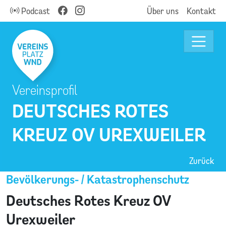
Podcast
Über uns
Kontakt
Vereinsprofil
DEUTSCHES ROTES
KREUZ OV UREXWEILER
Zurück
Bevölkerungs- / Katastrophenschutz
Deutsches Rotes Kreuz OV
Urexweiler