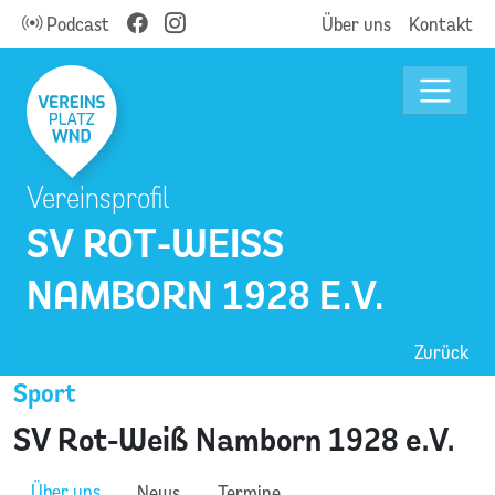
Podcast
Über uns
Kontakt
Vereinsprofil
SV ROT-WEISS N
AMBORN 1928 E.V.
Zurück
Sport
SV Rot-Weiß Namborn 1928 e.V.
Über uns
News
Termine