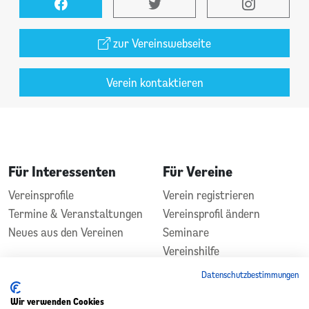
zur Vereinswebseite
Verein kontaktieren
Für Interessenten
Für Vereine
Vereinsprofile
Verein registrieren
Termine & Veranstaltungen
Vereinsprofil ändern
Neues aus den Vereinen
Seminare
Vereinshilfe
Kontakt
Datenschutzbestimmungen
In Zusammenarbeit
Gefördert durch
Wir verwenden Cookies