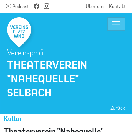
Podcast
Über uns
Kontakt
Vereinsprofil
THEATERVEREIN
"NAHEQUELLE"
SELBACH
Zurück
Kultur
Theaterverein "Nahequelle"