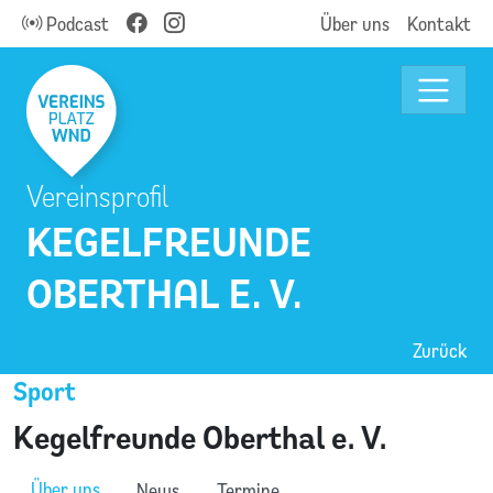
Podcast
Über uns
Kontakt
Vereinsprofil
KEGELFREUNDE
OBERTHAL E. V.
Zurück
Sport
Kegelfreunde Oberthal e. V.
Über uns
News
Termine