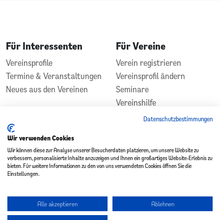
Für Interessenten
Für Vereine
Vereinsprofile
Verein registrieren
Termine & Veranstaltungen
Vereinsprofil ändern
Neues aus den Vereinen
Seminare
Vereinshilfe
Kontakt
Datenschutzbestimmungen
In Zusammenarbeit
Gefördert durch
Wir verwenden Cookies
Wir können diese zur Analyse unserer Besucherdaten platzieren, um unsere Website zu
verbessern, personalisierte Inhalte anzuzeigen und Ihnen ein großartiges Website-Erlebnis zu
bieten. Für weitere Informationen zu den von uns verwendeten Cookies öffnen Sie die
Einstellungen.
Alle akzeptieren
Ablehnen
Copyright 2026 - Vereinsplatz St. Wendel