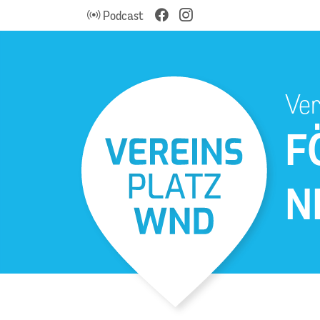
Podcast
Ver
F
N