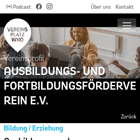
Podcast
Über uns
Kontakt
Vereinsprofil
AUSBILDUNGS- UND
FORTBILDUNGSFÖRDERVE
REIN E.V.
Zurück
Bildung / Erziehung