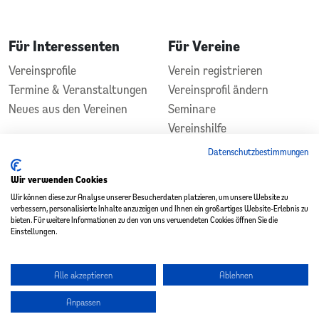
Für Interessenten
Für Vereine
Vereinsprofile
Verein registrieren
Termine & Veranstaltungen
Vereinsprofil ändern
Neues aus den Vereinen
Seminare
Vereinshilfe
Kontakt
Datenschutzbestimmungen
In Zusammenarbeit
Gefördert durch
Wir verwenden Cookies
Wir können diese zur Analyse unserer Besucherdaten platzieren, um unsere Website zu
verbessern, personalisierte Inhalte anzuzeigen und Ihnen ein großartiges Website-Erlebnis zu
bieten. Für weitere Informationen zu den von uns verwendeten Cookies öffnen Sie die
Einstellungen.
Alle akzeptieren
Ablehnen
Copyright 2026 - Vereinsplatz St. Wendel
Anpassen
Datenschutz
|
Impressum