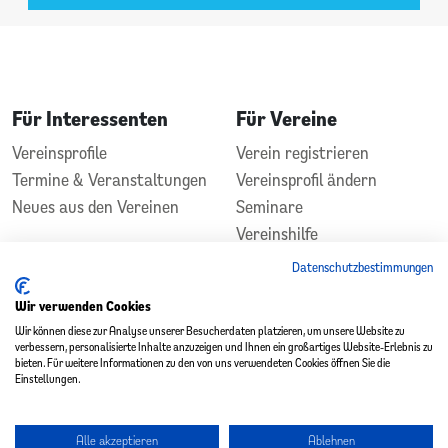
Für Interessenten
Für Vereine
Vereinsprofile
Verein registrieren
Termine & Veranstaltungen
Vereinsprofil ändern
Neues aus den Vereinen
Seminare
Vereinshilfe
Kontakt
Datenschutzbestimmungen
In Zusammenarbeit
Gefördert durch
Wir verwenden Cookies
Wir können diese zur Analyse unserer Besucherdaten platzieren, um unsere Website zu
verbessern, personalisierte Inhalte anzuzeigen und Ihnen ein großartiges Website-Erlebnis zu
bieten. Für weitere Informationen zu den von uns verwendeten Cookies öffnen Sie die
Einstellungen.
Alle akzeptieren
Ablehnen