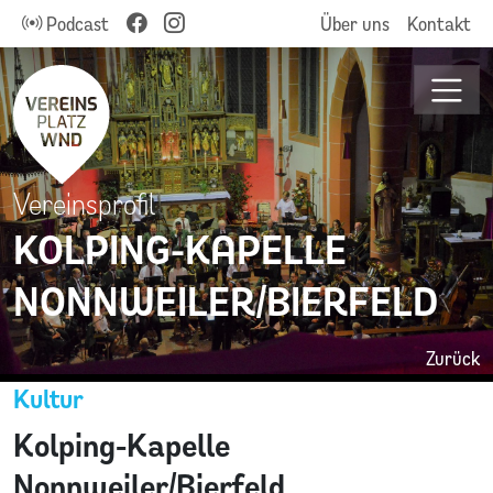
Podcast
Über uns
Kontakt
Vereinsprofil
KOLPING-KAPELLE
NONNWEILER/BIERFELD
Zurück
Kultur
Kolping-Kapelle
Nonnweiler/Bierfeld