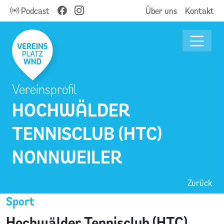
Podcast
Über uns
Kontakt
Vereinsprofil
HOCHWÄLDER
TENNISCLUB (HTC)
NONNWEILER
Zurück
Sport
Hochwälder Tennisclub (HTC)