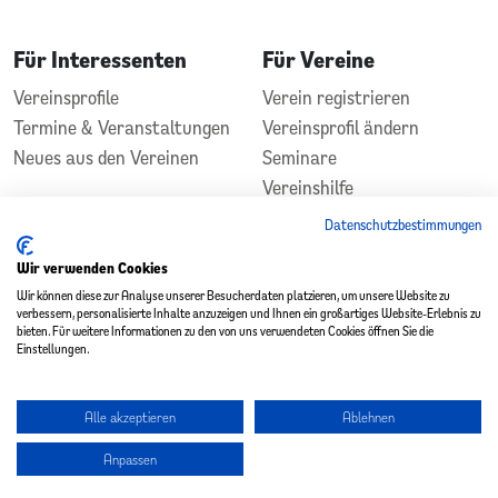
Für Interessenten
Für Vereine
Vereinsprofile
Verein registrieren
Termine & Veranstaltungen
Vereinsprofil ändern
Neues aus den Vereinen
Seminare
Vereinshilfe
Kontakt
Datenschutzbestimmungen
In Zusammenarbeit
Gefördert durch
Wir verwenden Cookies
Wir können diese zur Analyse unserer Besucherdaten platzieren, um unsere Website zu
verbessern, personalisierte Inhalte anzuzeigen und Ihnen ein großartiges Website-Erlebnis zu
bieten. Für weitere Informationen zu den von uns verwendeten Cookies öffnen Sie die
Einstellungen.
Alle akzeptieren
Ablehnen
Copyright 2026 - Vereinsplatz St. Wendel
Anpassen
Datenschutz
|
Impressum