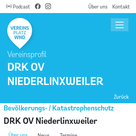
Podcast
Über uns
Kontakt
Vereinsprofil
DRK OV
NIEDERLINXWEILER
Zurück
Bevölkerungs- / Katastrophenschutz
DRK OV Niederlinxweiler
Über uns
News
Termine