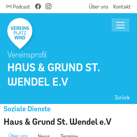
Podcast
Über uns
Kontakt
Vereinsprofil
HAUS & GRUND ST.
WENDEL E.V
Zurück
Soziale Dienste
Haus & Grund St. Wendel e.V
Über uns
News
Termine