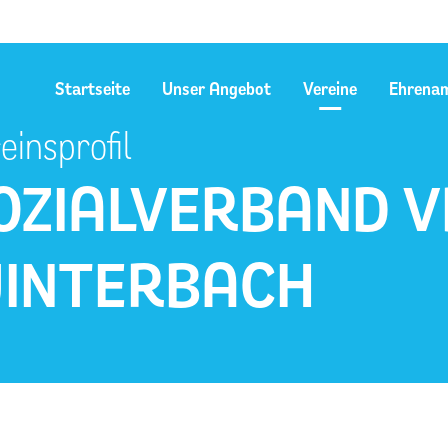
Startseite
Unser Angebot
Vereine
Ehrena
einsprofil
OZIALVERBAND V
INTERBACH