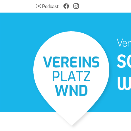
Podcast
Ver
S
W