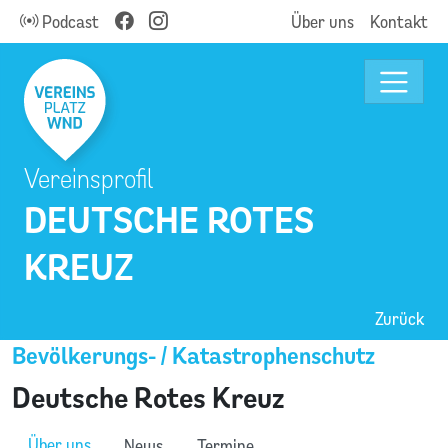
Podcast
Über uns
Kontakt
Vereinsprofil
DEUTSCHE ROTES
KREUZ
Zurück
Bevölkerungs- / Katastrophenschutz
Deutsche Rotes Kreuz
Über uns
News
Termine