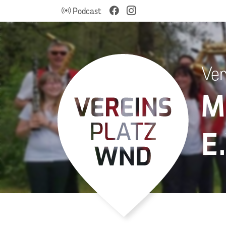
Podcast
Ver
M
E.