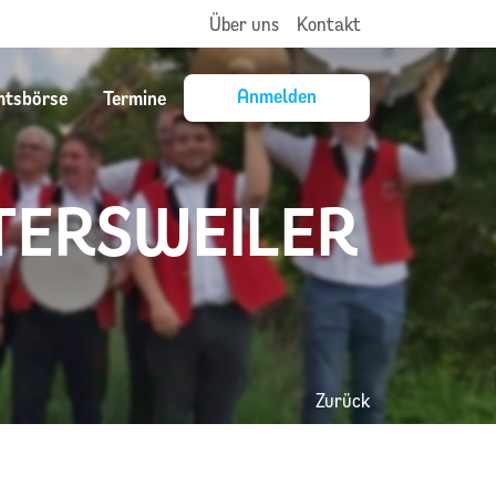
Über uns
Kontakt
Anmelden
mtsbörse
Termine
TERSWEILER
Zurück