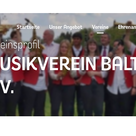
Startseite
Unser Angebot
Vereine
Ehrena
einsprofil
USIKVEREIN BAL
V.