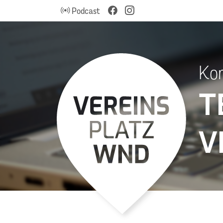
Podcast
Kom
T
V