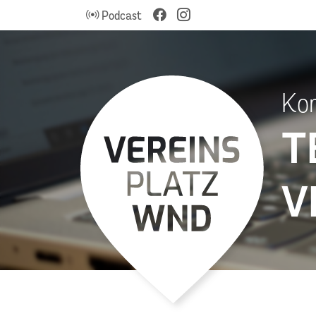
Podcast
Kom
T
V