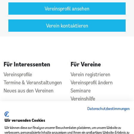
Vereinsprofil ansehen
Verein kontaktieren
Für Interessenten
Für Vereine
Vereinsprofile
Verein registrieren
Termine & Veranstaltungen
Vereinsprofil ändern
Neues aus den Vereinen
Seminare
Vereinshilfe
Kontakt
Datenschutzbestimmungen
In Zusammenarbeit
Gefördert durch
Wir verwenden Cookies
Wir können diese zur Analyse unserer Besucherdaten platzieren, um unsere Website zu
verbessern, personalisierte Inhalte anzuzeigen und Ihnen ein großartiges Website-Erlebnis zu