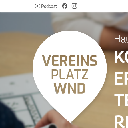
Podcast
Ha
K
E
T
R