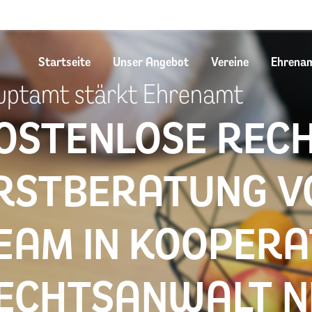
Startseite
Unser Angebot
Vereine
Ehrena
uptamt stärkt Ehrenamt
OSTENLOSE RECH
RSTBERATUNG V
EAM IN KOOPERA
ECHTSANWALT N