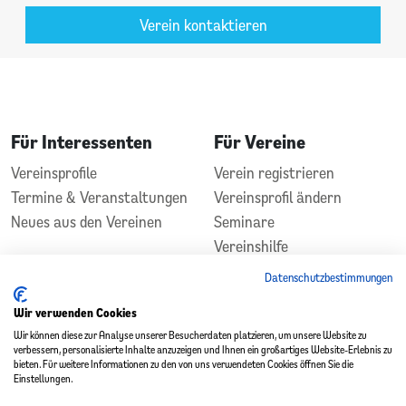
Verein kontaktieren
Für Interessenten
Für Vereine
Vereinsprofile
Verein registrieren
Termine & Veranstaltungen
Vereinsprofil ändern
Neues aus den Vereinen
Seminare
Vereinshilfe
Kontakt
Datenschutzbestimmungen
In Zusammenarbeit
Gefördert durch
Wir verwenden Cookies
Wir können diese zur Analyse unserer Besucherdaten platzieren, um unsere Website zu
verbessern, personalisierte Inhalte anzuzeigen und Ihnen ein großartiges Website-Erlebnis zu
bieten. Für weitere Informationen zu den von uns verwendeten Cookies öffnen Sie die
Einstellungen.