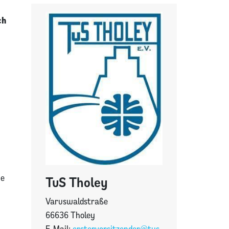
ch
ne
TuS Tholey
Varuswaldstraße
66636 Tholey
E-Mail:
erstervorsitzender@tus-